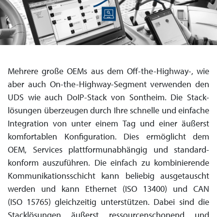
Mehrere große OEMs aus dem Off-the-Highway-, wie
aber auch On-the-Highway-Segment verwenden den
UDS wie auch DoIP-Stack von Sontheim. Die Stack­
lösungen überzeugen durch Ihre schnelle und einfache
Inte­gration von unter einem Tag und einer äußerst
komfor­tablen Konfi­guration. Dies ermöglicht dem
OEM, Services platt­formunab­hängig und standard­
konform auszuführen. Die einfach zu kombinierende
Kommu­nikations­schicht kann beliebig ausgetauscht
werden und kann Ethernet (ISO 13400) und CAN
(ISO 15765) gleich­zeitig unter­stützen. Dabei sind die
Stack­lösungen äußerst ressourcen­schonend und