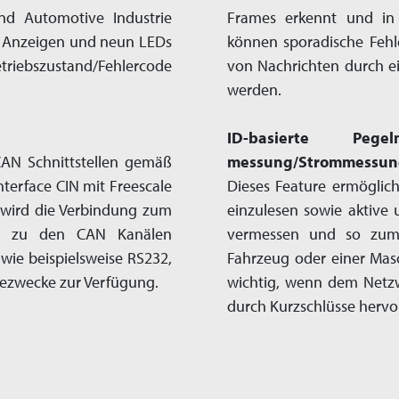
und Automotive Industrie
Frames erkennt und in 
t Anzeigen und neun LEDs
können sporadische Fehle
triebs­zustand/Fehlercode
von Nachrichten durch e
werden.
ID-basierte Peg
CAN Schnitt­stellen gemäß
messung/Strommessun
terface CIN mit Freescale
Dieses Feature ermöglic
 wird die Verbindung zum
einzulesen sowie aktive 
ich zu den CAN Kanälen
vermessen und so zum 
 wie beispielsweise RS232,
Fahrzeug oder einer Masc
sezwecke zur Verfügung.
wichtig, wenn dem Netzw
durch Kurz­schlüsse herv