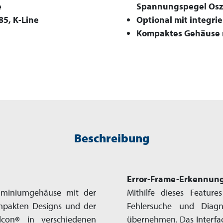
e
Spannungspegel Oszi
85, K-Line
Optional mit integri
Kompaktes Gehäuse m
Beschreibung
Error-Frame-Erkennun
uminium­gehäuse mit der
Mithilfe dieses Feature
ompakten Designs und der
Fehlersuche und Dia
lcon
®
in verschiedenen
übernehmen. Das Interface