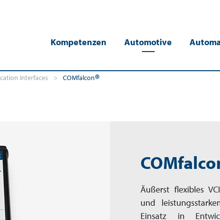
Kompetenzen
Automotive
Automa
®
ation Interfaces
>
COMfalcon
COMfalco
Äußerst flexibles VC
und leistungsstar
Einsatz in Entwic