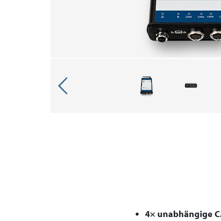
4× unabhängige CA