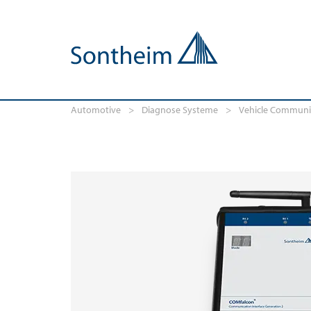
Automotive
>
Diagnose Systeme
>
Vehicle Communic