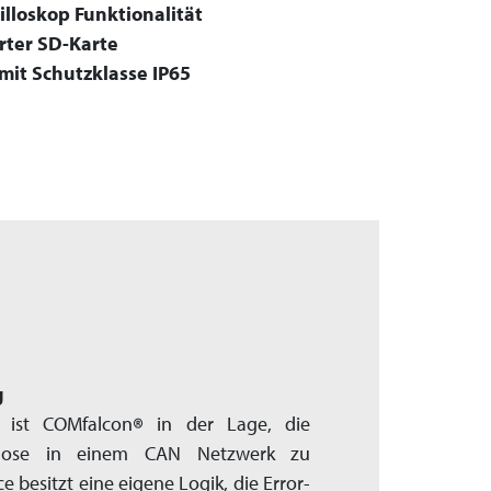
lloskop Funktionalität
erter SD-Karte
it Schutzklasse IP65
g
s ist COMfalcon
®
in der Lage, die
gnose in einem CAN Netzwerk zu
 besitzt eine eigene Logik, die Error-